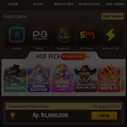
POKER
SLOTS
IDNLOTTERY
SPORTBOOKS
LIVE CASINO
NEW
Slots Game
Lihat Semua
TANGKAS
RTP
DEPOSIT
WITHDRAW
Idnslot
Pgsoft
Pragmatic
Slot Mania
No Limit City
HOT PICK
PROMOSI
RTP up to 97%
DOWNLOAD
REFERRAL
JACKPOT
Tournament Poker Prizes
09 August 2026
VIP MEMBER
Rp. 81,000,000
HUBUNGI KAMI