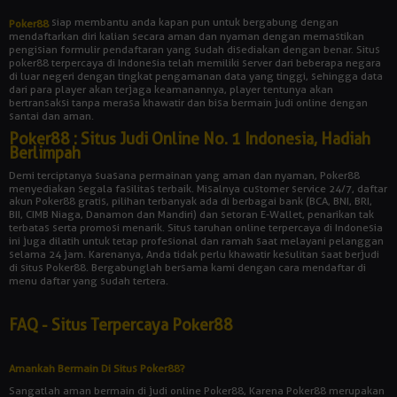
siap membantu anda kapan pun untuk bergabung dengan
Poker88
mendaftarkan diri kalian secara aman dan nyaman dengan memastikan
pengisian formulir pendaftaran yang sudah disediakan dengan benar. Situs
poker88 terpercaya di Indonesia telah memiliki server dari beberapa negara
di luar negeri dengan tingkat pengamanan data yang tinggi, sehingga data
dari para player akan terjaga keamanannya, player tentunya akan
bertransaksi tanpa merasa khawatir dan bisa bermain judi online dengan
santai dan aman.
Poker88 : Situs Judi Online No. 1 Indonesia, Hadiah
Berlimpah
Demi terciptanya suasana permainan yang aman dan nyaman, Poker88
menyediakan segala fasilitas terbaik. Misalnya customer service 24/7, daftar
akun Poker88 gratis, pilihan terbanyak ada di berbagai bank (BCA, BNI, BRI,
BII, CIMB Niaga, Danamon dan Mandiri) dan setoran E-Wallet, penarikan tak
terbatas serta promosi menarik. Situs taruhan online terpercaya di Indonesia
ini juga dilatih untuk tetap profesional dan ramah saat melayani pelanggan
selama 24 jam. Karenanya, Anda tidak perlu khawatir kesulitan saat berjudi
di situs Poker88. Bergabunglah bersama kami dengan cara mendaftar di
menu daftar yang sudah tertera.
FAQ - Situs Terpercaya Poker88
Amankah Bermain Di Situs Poker88?
Sangatlah aman bermain di judi online Poker88, Karena Poker88 merupakan