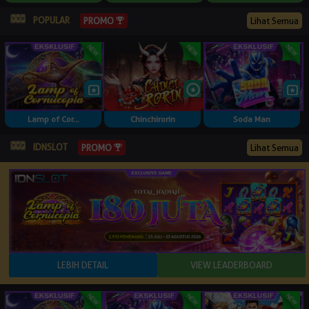
POPULAR
Lihat Semua
PROMO
Lamp of Cor...
Chinchirorin
Soda Man
IDNSLOT
Lihat Semua
PROMO