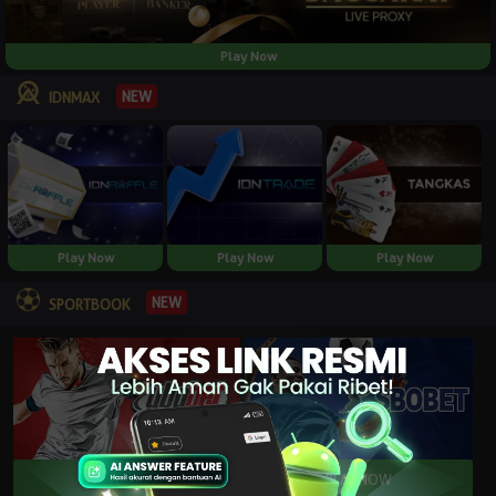
Play Now
NEW
IDNMAX
Play Now
Play Now
Play Now
NEW
SPORTBOOK