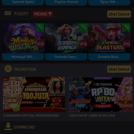
Satoshi Spins
Psycho Heroes
Tipsy Yeti ...
PGSOFT
Lihat Semua
PROMO
Monkeys Wil...
Tornado Ram...
Zombie Blas...
Lihat Semua
PROMOTION
TURNAMEN SPECIAL KEMERDEKAAN
CASH DROP GAME EKSKLUSIF
DOWNLOAD