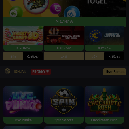
145
6:48:46
156
967
7:18:42
IDNLIVE
Lihat Semua
PROMO
Live Plinko
Spin Soccer
Checkmate Rush