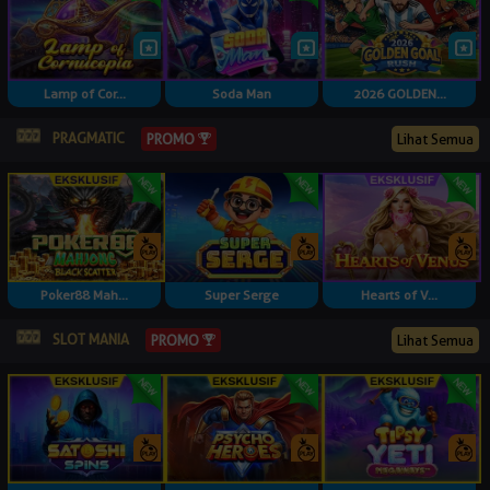
Lamp of Cor...
Soda Man
2026 GOLDEN...
PRAGMATIC
Lihat Semua
PROMO
Poker88 Mah...
Super Serge
Hearts of V...
SLOT MANIA
Lihat Semua
PROMO