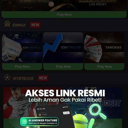
Play Now
NEW
IDNMAX
Play Now
Play Now
Play Now
NEW
SPORTBOOK