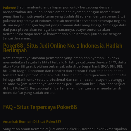
siap membantu anda kapan pun untuk bergabung dengan
Poker88
mendaftarkan diri kalian secara aman dan nyaman dengan memastikan
pengisian formulir pendaftaran yang sudah disediakan dengan benar. Situs
poker88 terpercaya di Indonesia telah memiliki server dari beberapa negara
di luar negeri dengan tingkat pengamanan data yang tinggi, sehingga data
dari para player akan terjaga keamanannya, player tentunya akan
bertransaksi tanpa merasa khawatir dan bisa bermain judi online dengan
santai dan aman.
Poker88 : Situs Judi Online No. 1 Indonesia, Hadiah
Berlimpah
Demi terciptanya suasana permainan yang aman dan nyaman, Poker88
menyediakan segala fasilitas terbaik. Misalnya customer service 24/7, daftar
akun Poker88 gratis, pilihan terbanyak ada di berbagai bank (BCA, BNI, BRI,
BII, CIMB Niaga, Danamon dan Mandiri) dan setoran E-Wallet, penarikan tak
terbatas serta promosi menarik. Situs taruhan online terpercaya di Indonesia
ini juga dilatih untuk tetap profesional dan ramah saat melayani pelanggan
selama 24 jam. Karenanya, Anda tidak perlu khawatir kesulitan saat berjudi
di situs Poker88. Bergabunglah bersama kami dengan cara mendaftar di
menu daftar yang sudah tertera.
FAQ - Situs Terpercaya Poker88
Amankah Bermain Di Situs Poker88?
Sangatlah aman bermain di judi online Poker88, Karena Poker88 merupakan