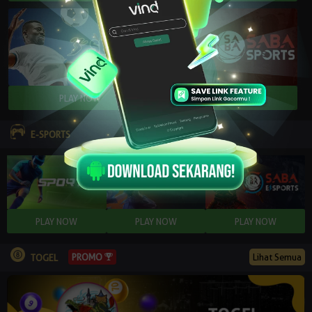
E-SPORTS
Lihat Semua
PROMO
TOGEL