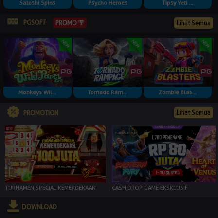
Satoshi Spins
Psycho Heroes
Tipsy Yeti ...
PGSOFT
Lihat Semua
PROMO
Monkeys Wil...
Tornado Ram...
Zombie Blas...
Lihat Semua
PROMOTION
TURNAMEN SPECIAL KEMERDEKAAN
CASH DROP GAME EKSKLUSIF
DOWNLOAD