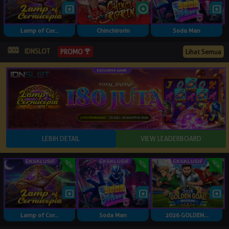
Lamp of Cor...
Chinchirorin
Soda Man
IDNSLOT
Lihat Semua
PROMO
Lamp of Cor...
Soda Man
2026 GOLDEN...