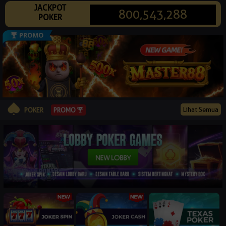
JACKPOT
© 2026 pok3r88win.xyz. All Rights Reserved | 18+
800,543,288
POKER
Lihat Semua
PROMO
POKER