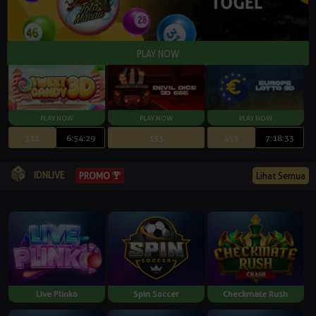
311
6:54:28
153
453
7:18:32
IDNLIVE
Lihat Semua
PROMO
Live Plinko
Spin Soccer
Checkmate Rush