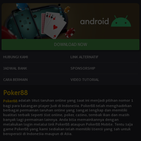
HUBUNGI KAMI
LINK ALTERNATIF
JADWAL BANK
SPONSORSHIP
CARA BERMAIN
VIDEO TUTORIAL
Poker88
adalah situs taruhan online yang saat ini menjadi pilihan nomor 1
Poker88
bagi para kalangan player judi di Indonesia. Poker88 telah menghadirkan
berbagai permainan taruhan online yang sangat lengkap dan memiliki
kualitas terbaik seperti slot online, poker, casino, tembak ikan dan masih
banyak lagi permainan lainnya. Anda bisa memainkannya dengan
melakukan login melalui link Poker88 ataupun Poker88 Mobile. Tentu saja
game Poker88 yang kami sediakan telah memiliki lisensi yang sah untuk
beroperasi di Indonesia maupun di Asia.