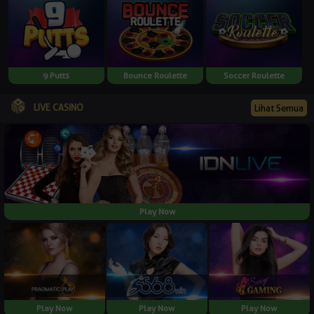
9 Putts
Bounce Roulette
Soccer Roulette
LIVE CASINO
Lihat Semua
Play Now
Play Now
Play Now
Play Now