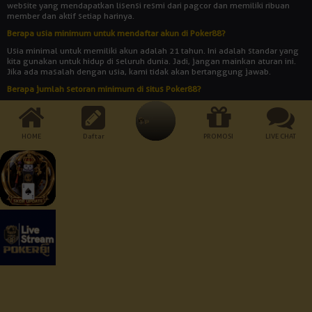
website yang mendapatkan lisensi resmi dari pagcor dan memiliki ribuan
member dan aktif setiap harinya.
Berapa usia minimum untuk mendaftar akun di Poker88?
Usia minimal untuk memiliki akun adalah 21 tahun. Ini adalah standar yang
kita gunakan untuk hidup di seluruh dunia. Jadi, jangan mainkan aturan ini.
Jika ada masalah dengan usia, kami tidak akan bertanggung jawab.
Berapa jumlah setoran minimum di situs Poker88?
Jumlah setoran minimum adalah Rp 10.000. Bukankah itu rendah? Dengan
uang yang begitu banyak, Anda bisa memainkan semua jenis permainan
yang disediakan oleh agen judi online POKER88.
HOME
Daftar
PROMOSI
LIVE CHAT
Cara Pembayaran:
Dukungan Perangkat :
Keamanan Terjamin :
© 2026 Poker88. All Rights Reserved | 18+