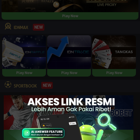
Play Now
NEW
IDNMAX
Play Now
Play Now
Play Now
NEW
SPORTBOOK