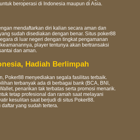
untuk beroperasi di Indonesia maupun di Asia.
gan mendaftarkan diri kalian secara aman dan
yang sudah disediakan dengan benar. Situs poker88
 negara di luar negeri dengan tingkat pengamanan
ga keamanannya, player tentunya akan bertransaksi
santai dan aman.
donesia, Hadiah Berlimpah
 Poker88 menyediakan segala fasilitas terbaik.
pilihan terbanyak ada di berbagai bank (BCA, BNI,
llet, penarikan tak terbatas serta promosi menarik.
 untuk tetap profesional dan ramah saat melayani
r kesulitan saat berjudi di situs Poker88.
daftar yang sudah tertera.