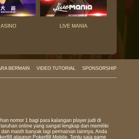
CASINO
LIVE MANIA
ARA BERMAIN
VIDEO TUTORIAL
SPONSORSHIP
lihan nomor 1 bagi para kalangan player judi di
taruhan online yang sangat lengkap dan memiliki
kan dan masih banyak lagi permainan lainnya. Anda
ker88 ataupun Poker88 Mobile. Tentu saja game