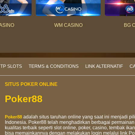
ASINO
WM CASINO
BG 
TP SLOTS
TERMS & CONDITIONS
LINK ALTERNATIF
C
SITUS POKER ONLINE
Poker88
Poker88
adalah situs taruhan online yang saat ini menjadi pi
Indonesia. Poker88 telah menghadirkan berbagai permainan 
kualitas terbaik seperti slot online, poker, casino, tembak i
bisa memainkannya dengan melakukan login melalui link Po