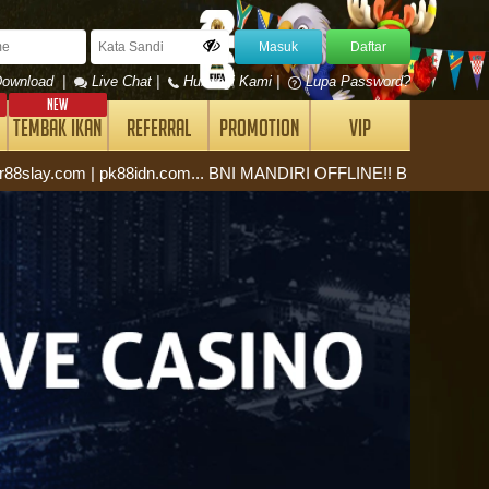
Masuk
ownload |
Live Chat |
Hubungi Kami |
Lupa Password?
NEW
TEMBAK IKAN
REFERRAL
PROMOTION
VIP
m | pk88idn.com... BNI MANDIRI OFFLINE!! BCA BRI BSI C